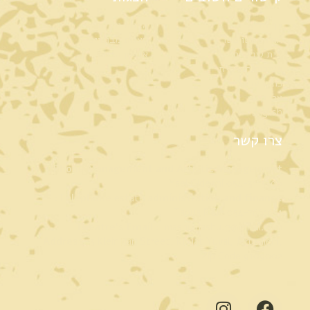
דף הבית
הצגות ילדים
אודות משו משו
הצגות מבוגרים
בית ליוצרים
ארכיון הצגות
פעילות חברתית
כתבו עלינו
צרו קשר
English
צרו קשר
Phone
Management and Artistic Management:
Yael Gideoni
054-3113390
Telephone
estate
administration and finance:
Tanya Rifle
054-7661651
Theatre's Email
:
mashumashu.g@gmail.com
Address:
3 Kleinman Street, Kiryat Yuval, Jerusalem,
Zip Code 9109002