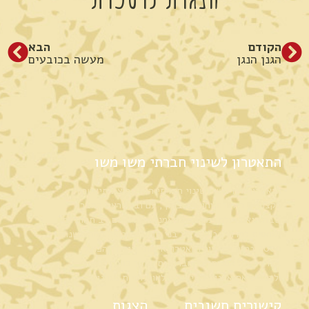
הקודם
הבא
הגנן הנגן
מעשה בכובעים
התאטרון לשינוי חברתי משו משו
תיאטרון משו משו לשינוי חברתי הוא קבוצת תיאטרון
מקצועית היוצרת וחוקרת בתוך, עם ובהשראת החברה
שבה היא פועלת. מורכבת מאמנים ישראלים רב תחומיים
ושואפת לפרוץ גבולות בין בני אדם. הקבוצה קמה בשנת
2009 במטרה ליצור תיאטרון איכותי וייחודי הפועל
בפרויקטים אמנותיים וחברתיים ומתוך כוונה לחשוף
ולהנגיש את אמנות התיאטרון לאוכלוסיות מגוונות.
קישורים חשובים
הצגות